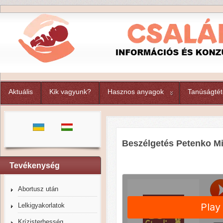
Aktuális
Kik vagyunk?
Hasznos anyagok
Tanúságtét
Beszélgetés Petenko Mi
Tevékenység
Abortusz után
Lelkigyakorlatok
Krízisterhesség