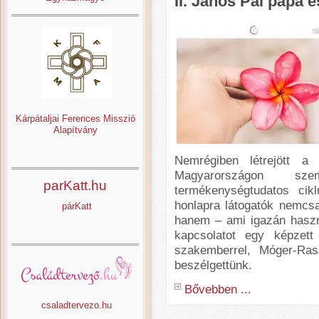
II. János Pál pápa é
Kárpátaljai Ferences Misszió
Alapítvány
Nemrégiben létrejött a
Magyarországon szem
parKatt.hu
termékenységtudatos cik
honlapra látogatók nemcs
párKatt
hanem – ami igazán haszn
kapcsolatot egy képzett 
szakemberrel, Móger-Ras
beszélgettünk.
Bővebben ...
csaladtervezo.hu