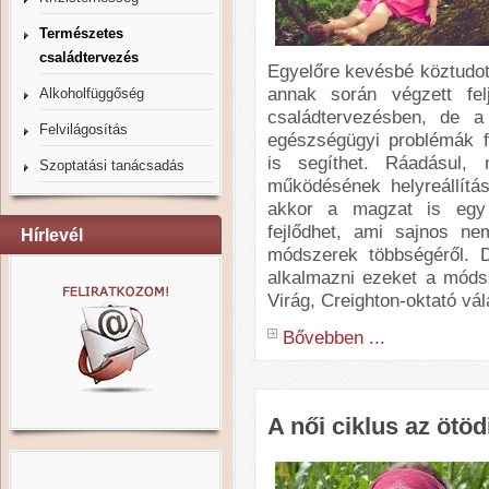
Természetes
családtervezés
Egyelőre kevésbé köztudott
annak során végzett fe
Alkoholfüggőség
családtervezésben, de 
Felvilágosítás
egészségügyi problémák f
is segíthet. Ráadásul, 
Szoptatási tanácsadás
működésének helyreállítás
akkor a magzat is egy 
fejlődhet, ami sajnos n
Hírlevél
módszerek többségéről. D
alkalmazni ezeket a móds
Virág, Creighton-oktató vál
Bővebben ...
A női ciklus az ötödi