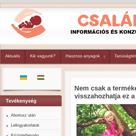
Aktuális
Kik vagyunk?
Hasznos anyagok
Tanúságtét
Nem csak a terméke
visszahozhatja ez 
Tevékenység
Abortusz után
Lelkigyakorlatok
Krízisterhesség