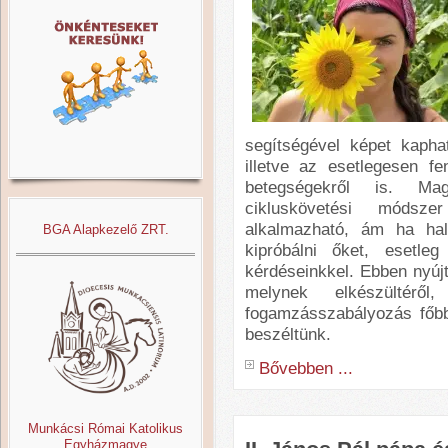
segítségével képet kaphat
illetve az esetlegesen fe
betegségekről is. Ma
cikluskövetési módsz
alkalmazható, ám ha hal
BGA Alapkezelő ZRT.
kipróbálni őket, esetle
kérdéseinkkel. Ebben nyújt
melynek elkészültéről
fogamzásszabályozás főbb
beszéltünk.
Bővebben ...
Munkácsi Római Katolikus
Egyházmagye