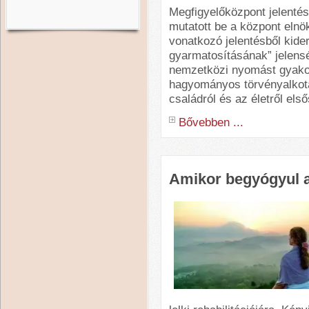
Megfigyelőközpont jelentés
mutatott be a központ elnö
vonatkozó jelentésből kide
gyarmatosításának” jelensé
nemzetközi nyomást gyakor
hagyományos törvényalkotá
családról és az életről els
Bővebben ...
Amikor begyógyul a