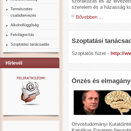
szórakozás és az élvezetsz
szerelem és a házasság ko
Természetes
családtervezés
Bővebben ...
Alkoholfüggőség
Felvilágosítás
Szoptatási tanácsa
Szoptatási tanácsadás
Szoptatós füzet -
http://w
Hírlevél
Önzés és elmagán
Orvostudományi Kutatóinté
Katolikus Egyetem Neurobi