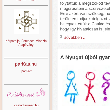
folytattuk a megszokott t
megerősíteni a szervezetet
Erre azért van szükség, h
területen tudjunk dolgozni
bejegyeztettük a Család és 
hogy így hivatalosan is jel
Bővebben ...
Kárpátaljai Ferences Misszió
Alapítvány
A Nyugat újból gya
parKatt.hu
párKatt
csaladtervezo.hu