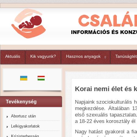
Aktuális
Kik vagyunk?
Hasznos anyagok
Tanúságtét
Korai nemi élet és
Napjaink szociokulturális h
Tevékenység
megkezdése. Általában 13
első szexuális tapasztalat
Abortusz után
a 18-22 éves korosztály él 
Lelkigyakorlatok
Nagy hatást gyakorol a fia
Krízisterhesség