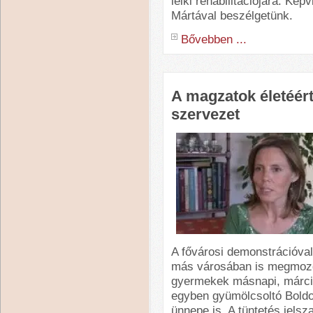
lelki rehabilitációjára. Kép
Mártával beszélgetünk.
Bővebben ...
A magzatok életéért
szervezet
A fővárosi demonstrációv
más városában is megmozd
gyermekek másnapi, márciu
egyben gyümölcsoltó Boldo
ünnepe is. A tüntetés jelsza