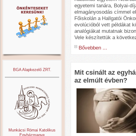
egyetemi tanára, Bolyai-dí
elmagányosodás címmel elő
Főiskolán a Hallgatói Önko
evolúcióból vett példákat 
analógiákat mutatnak bizon
Vele készítettük a következ
Bővebben ...
BGA Alapkezelő ZRT.
Mit csinált az egyh
az elmúlt évben?
Munkácsi Római Katolikus
Egyházmagye