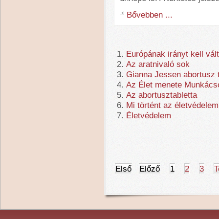
Bővebben ...
Európának irányt kell vál
Az aratnivaló sok
Gianna Jessen abortusz t
Az Élet menete Munkács
Az abortusztabletta
Mi történt az életvédelem
Életvédelem
Első
Előző
1
2
3
T