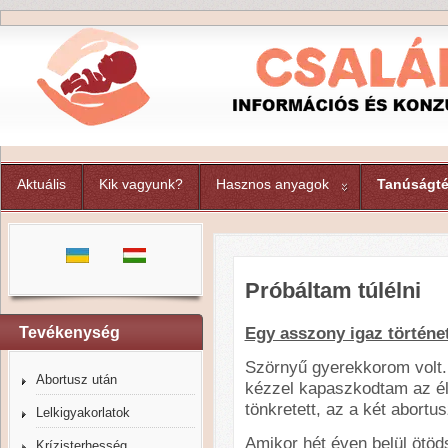
Aktuális
Kik vagyunk?
Hasznos anyagok
Tanúságté
Próbáltam túlélni
Egy asszony igaz történe
Tevékenység
Szörnyű gyerekkorom volt.
Abortusz után
kézzel kapaszkodtam az é
tönkretett, az a két abortu
Lelkigyakorlatok
Amikor hét éven belül ötöd
Krízisterhesség