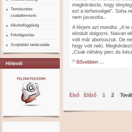
megkérdezte, hogy tényleg 
Természetes
ezt a terhességet”. Soha n
családtervezés
nem javasolta.
.
Alkoholfüggőség
A férjem azt mondta: „A te
elindult dolgozni. Naivan 
Felvilágosítás
volt már abortuszuk. De ne
Szoptatási tanácsadás
hogy volt neki. Megkérdez
„Csak néhány perc és kész
Bővebben ...
Hírlevél
Első
Előző
1
2
Tová