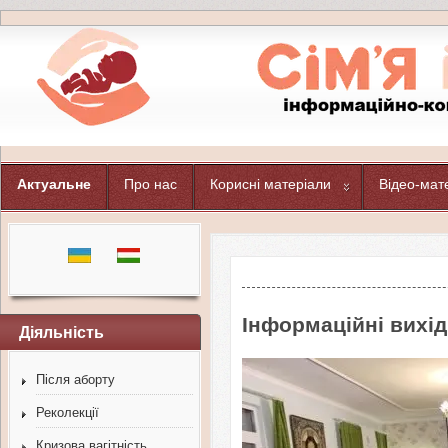
Актуальне
Про нас
Корисні матеріали
Відео-мат
Інформаційні вихід
Діяльність
Після аборту
Реколекції
Кризова вагітність