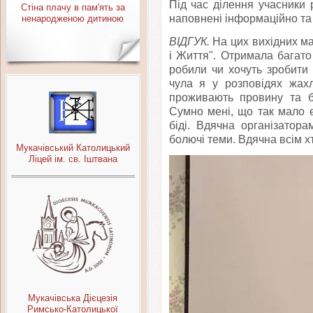
Під час ділення учасники
Стіна плачу в пам'ять за
наповнені інформаційно т
ненародженою дитиною
ВІДГУК.
На цих вихідних мал
і Життя". Отримала багато 
робили чи хочуть зробити
чула я у розповідях жахл
проживають провину та б
Сумно мені, що так мало є
біді. Вдячна організатора
болючі теми. Вдячна всім хт
Мукачівський Католицький
Ліцей ім. св. Іштвана
Мукачівська Дієцезія
Римсько-Католицької