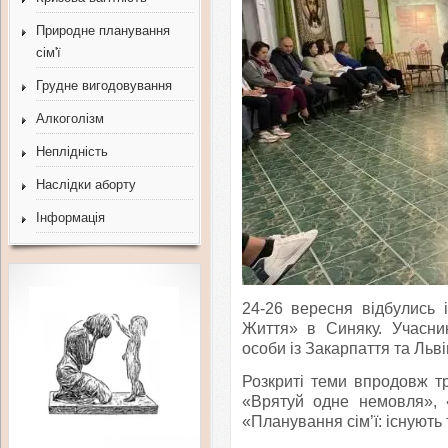
Природне планування
сім'ї
Грудне вигодовування
Алкоголізм
Неплідність
Наслідки аборту
Інформація
24-26 вересня відбулись і
Життя» в Синяку. Учасни
особи із Закарпаття та Льв
Розкриті теми впродовж тр
«Врятуй одне немовля», «
«Планування сім’ї: існують 