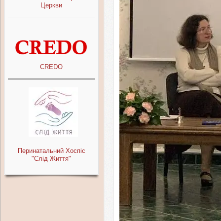
Церкви
CREDO
Перинатальний Хоспіс
"Слід Життя"